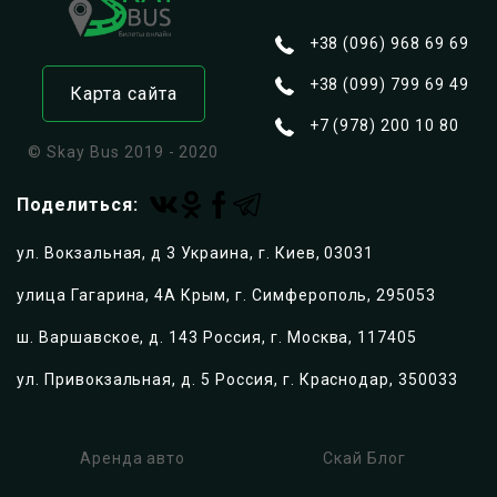
ул. Киевская, д. 4
295053
,
Крым, г. Симферополь
+38 (096) 968 69 69
+380969686969
+380997996949
+79782001080
+38 (099) 799 69 49
Карта сайта
https://skaybus.com
+7 (978) 200 10 80
© Skay Bus 2019 - 2020
Поделиться:
ул. Вокзальная, д 3 Украина, г. Киев, 03031
улица Гагарина, 4А Крым, г. Симферополь, 295053
ш. Варшавское, д. 143 Россия, г. Москва, 117405
ул. Привокзальная, д. 5 Россия, г. Краснодар, 350033
Аренда авто
Скай Блог