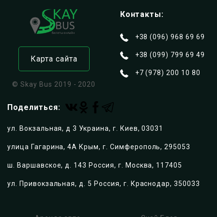
Автобусы из Крыма в Украину
Контакты:
ул. Киевская, д. 4
295053
,
Крым, г. Симферополь
+38 (096) 968 69 69
+380969686969
+380997996949
+79782001080
+38 (099) 799 69 49
Карта сайта
https://skaybus.com
+7 (978) 200 10 80
© Skay Bus 2019 - 2020
Поделиться:
ул. Вокзальная, д 3 Украина, г. Киев, 03031
улица Гагарина, 4А Крым, г. Симферополь, 295053
ш. Варшавское, д. 143 Россия, г. Москва, 117405
ул. Привокзальная, д. 5 Россия, г. Краснодар, 350033