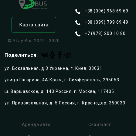
ул. Киевская, д. 4
295053
,
Крым, г. Симферополь
+38 (096) 968 69 69
+380969686969
+380997996949
+79782001080
+38 (099) 799 69 49
Карта сайта
https://skaybus.com
+7 (978) 200 10 80
© Skay Bus 2019 - 2020
Поделиться:
ул. Вокзальная, д 3 Украина, г. Киев, 03031
улица Гагарина, 4А Крым, г. Симферополь, 295053
ш. Варшавское, д. 143 Россия, г. Москва, 117405
ул. Привокзальная, д. 5 Россия, г. Краснодар, 350033
Аренда авто
Скай Блог