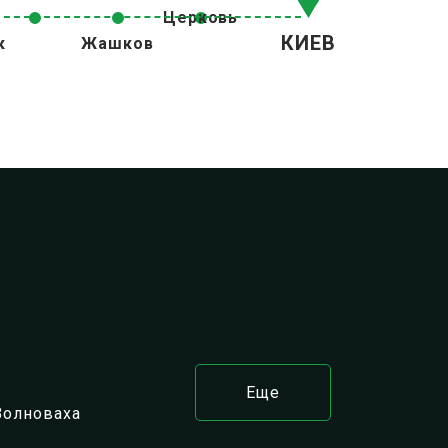
Церковь
КИЕВ
к
Жашков
Еще
Волноваха