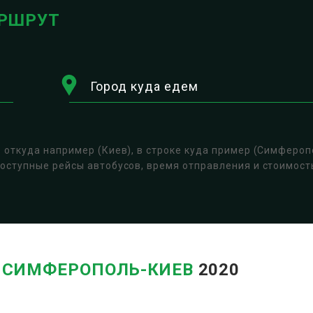
РШРУТ
Город куда едем
е откуда например (Киев), в строке куда пример (Симфероп
доступные рейсы автобусов, время отправления и стоимос
В
СИМФЕРОПОЛЬ-КИЕВ
2020