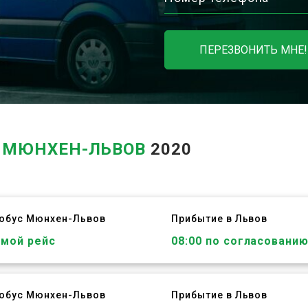
ПЕРЕЗВОНИТЬ МНЕ!
В
МЮНХЕН-ЛЬВОВ
2020
тобус
Мюнхен
-
Львов
Прибытие в Львов
ямой рейс
08:00 по согласовани
тобус
Мюнхен
-
Львов
Прибытие в Львов