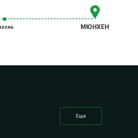
МЮНХЕН
ахонь
Еще