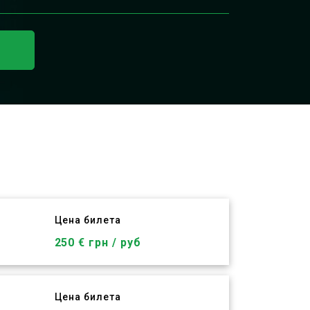
Цена билета
ю
250 € грн / руб
Цена билета