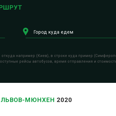
РШРУТ
Город куда едем
е откуда например (Киев), в строке куда пример (Симфероп
доступные рейсы автобусов, время отправления и стоимос
В
ЛЬВОВ-МЮНХЕН
2020