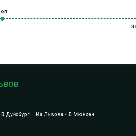
Чоп
З
ЬВОВ
 В Дуйсбург
Из Львова - В Мюнхен